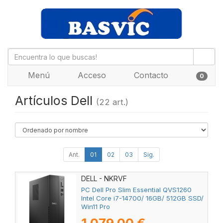
Menú
Acceso
Contacto
0
Artículos Dell
(22 art.)
Ant.
01
02
03
Sig.
DELL - NKRVF
PC Dell Pro Slim Essential QVS1260
Intel Core i7-14700/ 16GB/ 512GB SSD/
Win11 Pro