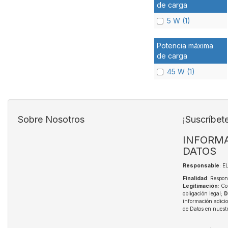
de carga
5 W (1)
Potencia máxima
de carga
45 W (1)
Sobre Nosotros
¡Suscríbet
INFORMA
DATOS
Responsable
: 
Finalidad
: Respon
Legitimación
: Co
obligación legal;
D
información adici
de Datos en nuest