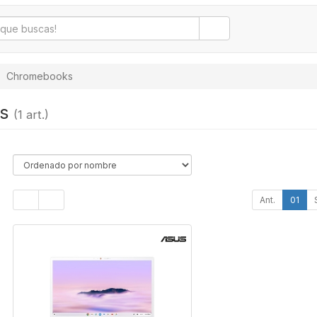
Chromebooks
ks
(1 art.)
Ant.
01