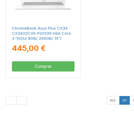
ChromeBook Asus Plus CX34
CX3402CVA-PQ1339 Intel Core
3-100U/ 8GB/ 256GB/ 14"/
Chrome OS
445,00 €
Comprar
Ant.
01