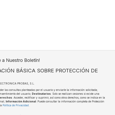
e a Nuestro Boletín!
CIÓN BÁSICA SOBRE PROTECCIÓN DE
ELECTRONICA PROBAS, S.L.
der las consultas planteadas por el usuario y enviarle la información solicitada;
nsentimiento del usuario;
Destinatarios
: Solo se realizan cesiones si existe una
erechos
: Acceder, rectificar y suprimir, así como otros derechos, como se indica en la
onal;
Información Adicional
: Puede consultar la información completa de Protección
ra
Política de Privacidad
.