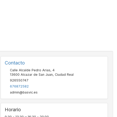
Contacto
Calle Alcalde Pedro Arias, 4
13600
Alcazar de San Juan
,
Ciudad Real
926550747
676872582
admin@basvic.es
Horario
9:30 - 13:30 y 16:30 - 20:00