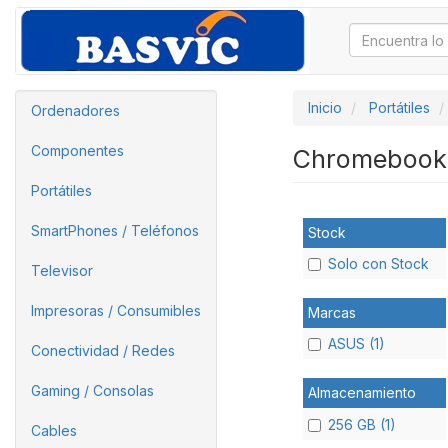
Inicio
Portátiles
Ordenadores
Componentes
Chromeboo
Portátiles
SmartPhones / Teléfonos
Stock
Solo con Stock
Televisor
Impresoras / Consumibles
Marcas
ASUS (1)
Conectividad / Redes
Gaming / Consolas
Almacenamiento
256 GB (1)
Cables