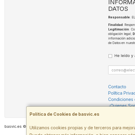
INFORMA
DATOS
Responsable
: 
Finalidad
: Respon
Legitimación
: Co
obligación legal;
D
información adici
de Datos en nuest
He leído y
Contacto
Política Priva
Condiciones
¿Quienes So
Política de Cookies de basvic.es
basvic.es © 2026
Utilizamos cookies propias y de terceros para mejora