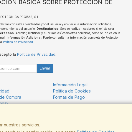
CIÓN BÁSICA SOBRE PROTECCIÓN DE
ELECTRONICA PROBAS, S.L.
der las consultas planteadas por el usuario y enviarle la información solicitada;
nsentimiento del usuario;
Destinatarios
: Solo se realizan cesiones si existe una
erechos
: Acceder, rectificar y suprimir, así como otros derechos, como se indica en la
onal;
Información Adicional
: Puede consultar la información completa de Protección
ra
Política de Privacidad
.
 acepto la
Política de Privacidad
.
Enviar
Información Legal
cidad
Política de Cookies
 de Compra
Formas de Pago
mos?
r nuestros servicios.
, , , , España. - C.I.F.: B13209440 - Tfno: