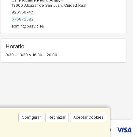
Calle Alcalde Pedro Arias, 4
13600
Alcazar de San Juan
,
Ciudad Real
926550747
676872582
admin@basvic.es
Horario
9:30 - 13:30 y 16:30 - 20:00
Configurar
Rechazar
Aceptar Cookies