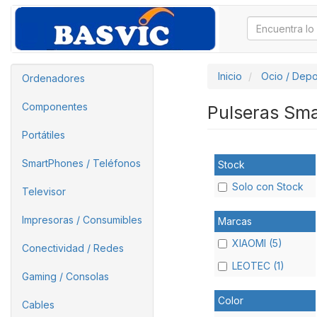
Inicio
Ocio / Depo
Ordenadores
Componentes
Pulseras Sm
Portátiles
SmartPhones / Teléfonos
Stock
Solo con Stock
Televisor
Impresoras / Consumibles
Marcas
XIAOMI (5)
Conectividad / Redes
LEOTEC (1)
Gaming / Consolas
Color
Cables