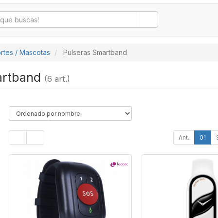
rtes / Mascotas
Pulseras Smartband
artband
(6 art.)
Ant.
01