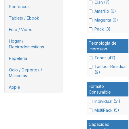
Cian (7)
Periféricos
Amarillo (6)
Tablets / Ebook
Magenta (6)
Pack (3)
Foto / Video
Hogar /
Tecnologia de
Electrodomésticos
Impresion
Toner (47)
Papelería
Tambor Residual
Ocio / Deportes /
(9)
Mascotas
Formato
Apple
Consumible
Individual (51)
MultiPack (5)
Capacidad