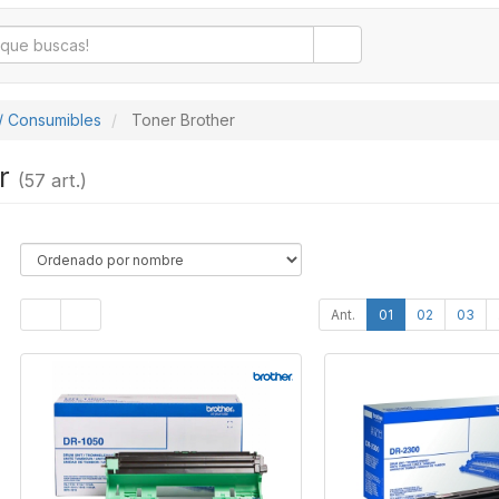
/ Consumibles
Toner Brother
er
(57 art.)
Ant.
01
02
03