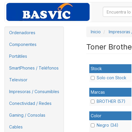
Inicio
Impresoras 
Ordenadores
Componentes
Toner Broth
Portátiles
SmartPhones / Teléfonos
Stock
Solo con Stock
Televisor
Impresoras / Consumibles
Marcas
BROTHER (57)
Conectividad / Redes
Gaming / Consolas
Color
Negro (34)
Cables