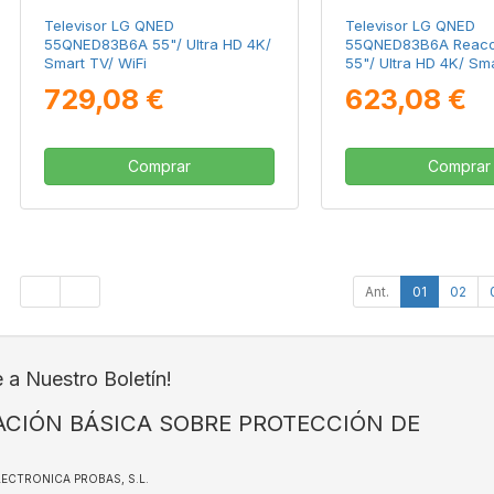
Televisor LG QNED
Televisor LG QNED
55QNED83B6A 55"/ Ultra HD 4K/
55QNED83B6A Reaco
Smart TV/ WiFi
55"/ Ultra HD 4K/ Sma
729,08 €
623,08 €
Comprar
Comprar
Ant.
01
02
e a Nuestro Boletín!
CIÓN BÁSICA SOBRE PROTECCIÓN DE
ELECTRONICA PROBAS, S.L.