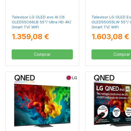
Televisor LG OLED evo AI C6
Televisor LG OLED Ev
OLED55C66LB 55"/ Ultra HD 4K/
OLED55G55LW 55"/ U
Smart TV/ WiFi
Smart TV/ WiFi
1.359,08 €
1.603,08 €
Comprar
Comprar