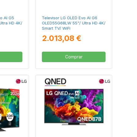
o AI G5
Televisor LG OLED Evo AI G6
ltra HD 4K/
OLED55G68LW 55"/ Ultra HD 4K/
Smart TV/ WiFi
2.013,08 €
Comprar