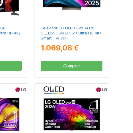
 B6
Televisor LG OLED Evo AI C5
tra HD 4K/
OLED55C56LB 55"/ Ultra HD 4K/
Smart TV/ WiFi
1.069,08 €
Comprar