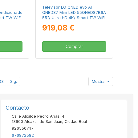
Televisor LG QNED evo AI
ndicionado
QNED87 Mini LED 55QNED87B6A
rt TV/ WiFi
55"/ Ultra HD 4K/ Smart TV/ WiFi
919,08 €
Comprar
03
Sig.
Mostrar
Contacto
Calle Alcalde Pedro Arias, 4
13600
Alcazar de San Juan
,
Ciudad Real
926550747
676872582