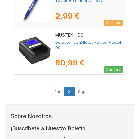
Tester Rotulador CT 570
2,99 €
Avísame
MUSTEK - D9
Detector de Billetes Falsos Mustek
D9
80,99 €
Comprar
Ant.
01
Sig.
Sobre Nosotros
¡Suscríbete a Nuestro Boletín!