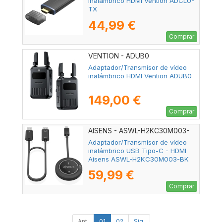
inalámbrico HDMI Vention ADCL0-
TX
44,99 €
Comprar
VENTION - ADUB0
Adaptador/Transmisor de vídeo
inalámbrico HDMI Vention ADUB0
149,00 €
Comprar
AISENS - ASWL-H2KC30M003-
BK
Adaptador/Transmisor de vídeo
inalámbrico USB Tipo-C - HDMI
Aisens ASWL-H2KC30M003-BK
59,99 €
Comprar
Ant.
01
02
Sig.