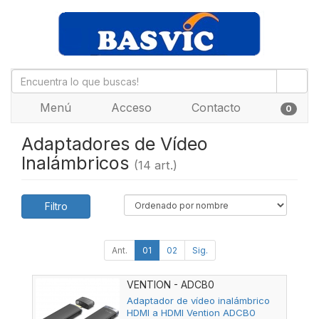
Menú
Acceso
Contacto
0
Adaptadores de Vídeo
Inalámbricos
(14 art.)
Filtro
Ant.
01
02
Sig.
VENTION - ADCB0
Adaptador de vídeo inalámbrico
HDMI a HDMI Vention ADCB0