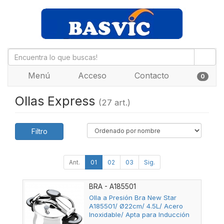
Menú
Acceso
Contacto
0
Ollas Express
(27 art.)
Filtro
Ant.
01
02
03
Sig.
BRA - A185501
Olla a Presión Bra New Star
A185501/ Ø22cm/ 4.5L/ Acero
Inoxidable/ Apta para Inducción