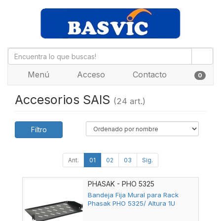
Menú
Acceso
Contacto
0
Accesorios SAIS
(24 art.)
Filtro
Ant.
01
02
03
Sig.
PHASAK - PHO 5325
Bandeja Fija Mural para Rack
Phasak PHO 5325/ Altura 1U