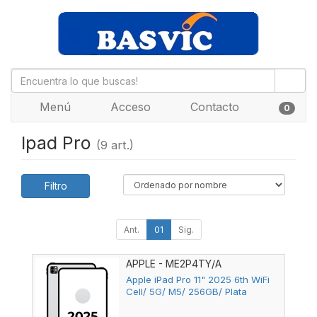
Menú
Acceso
Contacto
0
Ipad Pro
(9 art.)
Filtro
Ant.
01
Sig.
APPLE - ME2P4TY/A
Apple iPad Pro 11" 2025 6th WiFi
Cell/ 5G/ M5/ 256GB/ Plata