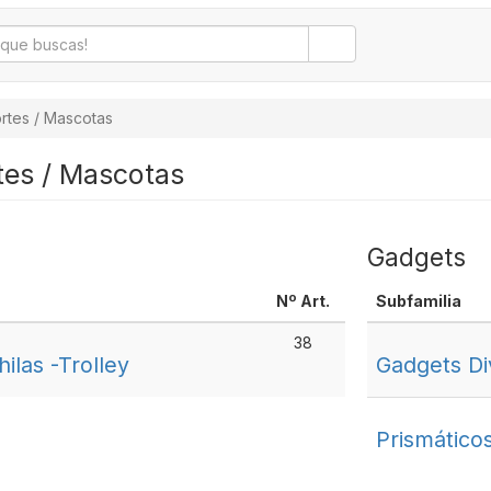
rtes / Mascotas
tes / Mascotas
Gadgets
Nº Art.
Subfamilia
38
ilas -Trolley
Gadgets Di
Prismáticos