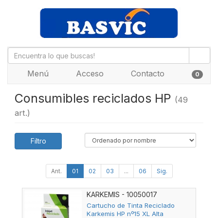
Menú
Acceso
Contacto
0
Consumibles reciclados HP
(49
art.)
Filtro
Ant.
01
02
03
...
06
Sig.
KARKEMIS - 10050017
Cartucho de Tinta Reciclado
Karkemis HP nº15 XL Alta