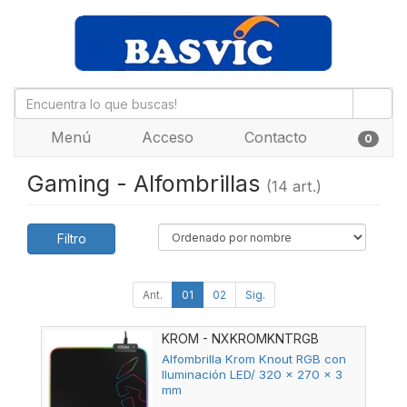
Menú
Acceso
Contacto
0
Gaming - Alfombrillas
(14 art.)
Filtro
Ant.
01
02
Sig.
KROM - NXKROMKNTRGB
Alfombrilla Krom Knout RGB con
Iluminación LED/ 320 x 270 x 3
mm