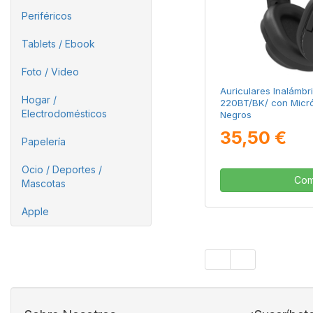
Periféricos
Tablets / Ebook
Foto / Video
Auriculares Inalámb
Hogar /
220BT/BK/ con Micró
Electrodomésticos
Negros
35,50 €
Papelería
Ocio / Deportes /
Com
Mascotas
Apple