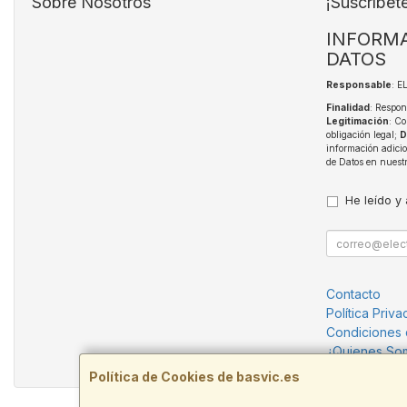
Sobre Nosotros
¡Suscríbet
INFORMA
DATOS
Responsable
: 
Finalidad
: Respon
Legitimación
: Co
obligación legal;
D
información adici
de Datos en nuest
He leído y
Contacto
Política Priva
Condiciones
¿Quienes So
Política de Cookies de basvic.es