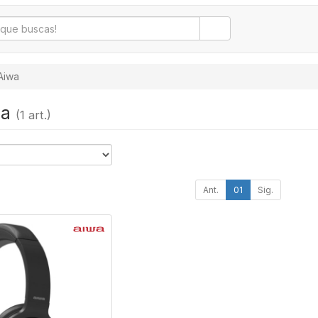
Aiwa
wa
(1 art.)
Ant.
01
Sig.