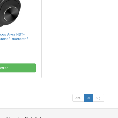
ricos Aiwa HST-
fono/ Bluetooth/
prar
Ant.
01
Sig.