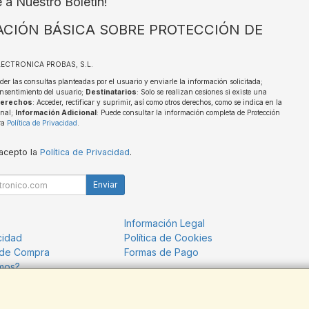
e a Nuestro Boletín!
CIÓN BÁSICA SOBRE PROTECCIÓN DE
ELECTRONICA PROBAS, S.L.
der las consultas planteadas por el usuario y enviarle la información solicitada;
nsentimiento del usuario;
Destinatarios
: Solo se realizan cesiones si existe una
erechos
: Acceder, rectificar y suprimir, así como otros derechos, como se indica en la
onal;
Información Adicional
: Puede consultar la información completa de Protección
ra
Política de Privacidad
.
 acepto la
Política de Privacidad
.
Enviar
Información Legal
cidad
Política de Cookies
 de Compra
Formas de Pago
mos?