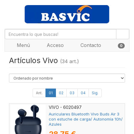
Menú
Acceso
Contacto
0
Artículos Vivo
(34 art.)
Ant.
01
02
03
04
Sig.
VIVO - 6020497
Auriculares Bluetooth Vivo Buds Air 3
con estuche de carga/ Autonomía 10h/
Azules