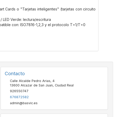
t Cards o "Tarjetas inteligentes" (tarjetas con circuito
/ LED Verde: lectura/escritura
mpatible con: ISO7816-1,2,3 y el protocolo T=1/T=0
Contacto
Calle Alcalde Pedro Arias, 4
13600
Alcazar de San Juan
,
Ciudad Real
926550747
676872582
admin@basvic.es