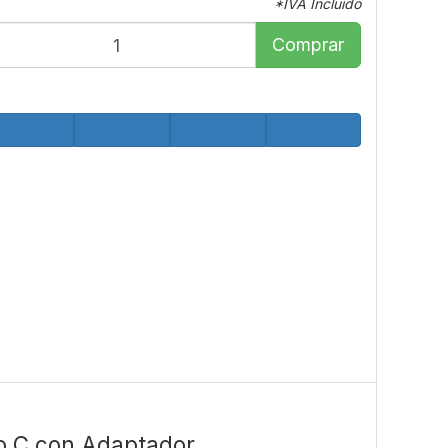
*IVA Incluido
Comprar
po C con Adaptador