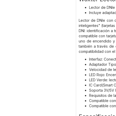
Lector de DNIe 
Incluye adaptad
Lector de DNIe con c
inteligentes" (tarjet
DNI: identificación a
compatible con tarjet
uno de encendido y o
también a través de 
compatibilidad con el
Interfaz: Conec
Adaptador Tipo
Velocidad de le
LED Rojo: Ence
LED Verde: lect
IC Card(Smart 
Soporta 3V/5V I
Requisitos de l
Compatible con 
Compatible con