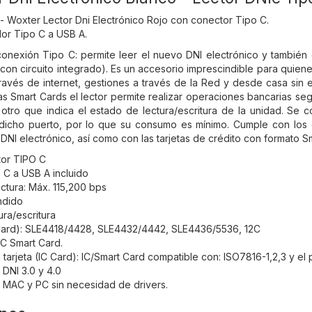
- Woxter Lector Dni Electrónico Rojo con conector Tipo C.
or Tipo C a USB A.
onexión Tipo C: permite leer el nuevo DNI electrónico y también e
as con circuito integrado). Es un accesorio imprescindible para quie
 través de internet, gestiones a través de la Red y desde casa sin
as Smart Cards el lector permite realizar operaciones bancarias seg
tro que indica el estado de lectura/escritura de la unidad. Se c
dicho puerto, por lo que su consumo es mínimo. Cumple con los 
 DNI electrónico, así como con las tarjetas de crédito con formato S
tor TIPO C
 C a USB A incluido
ctura: Máx. 115,200 bps
ndido
ura/escritura
Card): SLE4418/4428, SLE4432/4442, SLE4436/5536, 12C
C Smart Card.
a tarjeta (IC Card): IC/Smart Card compatible con: ISO7816-1,2,3 y e
DNI 3.0 y 4.0
 MAC y PC sin necesidad de drivers.