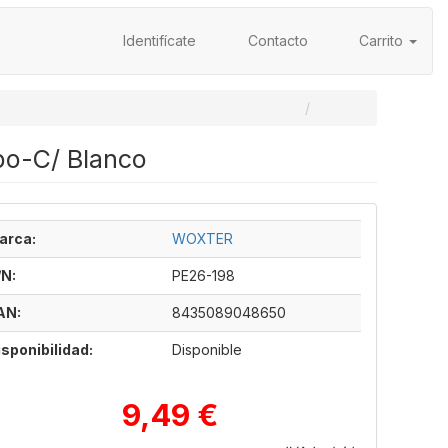
Identifícate
Contacto
Carrito
po-C/ Blanco
arca:
WOXTER
/N:
PE26-198
AN:
8435089048650
isponibilidad:
Disponible
9,49 €