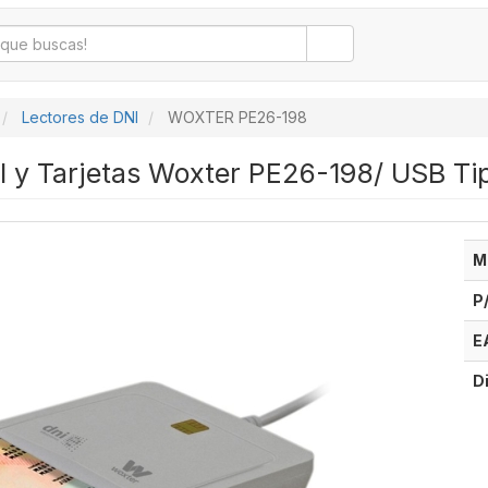
Lectores de DNI
WOXTER PE26-198
I y Tarjetas Woxter PE26-198/ USB Ti
M
P
E
D