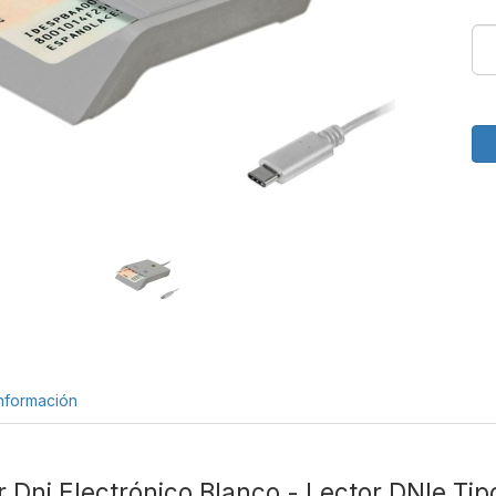
nformación
 Dni Electrónico Blanco - Lector DNIe Ti