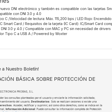
ones
 nuevo DNI electrónico y también es compatible con las tarjetas Smar
patible con DNI 3.0 y 4.0
ipo C /Velocidad de lectura: Máx. 115,200 bps / LED Rojo: Encendido 
C Smart Card / Requisitos de la tarjeta (IC Card): IC/Smart Card co
DNI 3.0 y 4.0 / Compatible con MAC y PC sin necesidad de drivers
dor Tipo C a USB A / Powered by Woxter
e a Nuestro Boletín!
CIÓN BÁSICA SOBRE PROTECCIÓN DE
ELECTRONICA PROBAS, S.L.
der las consultas planteadas por el usuario y enviarle la información solicitada;
nsentimiento del usuario;
Destinatarios
: Solo se realizan cesiones si existe una
erechos
: Acceder, rectificar y suprimir, así como otros derechos, como se indica en la
onal;
Información Adicional
: Puede consultar la información completa de Protección