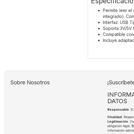
Especificaci
Permite leer el
integrado). Com
Interfaz: USB T
Soporta 3V/5V I
Compatible con 
Incluye adapta
Sobre Nosotros
¡Suscríbet
INFORMA
DATOS
Responsable
: 
Finalidad
: Respon
Legitimación
: Co
obligación legal;
D
información adici