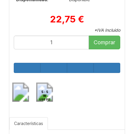
22,75 €
*IVA Incluido
Comprar
5 - 5
W
USB PD
Características