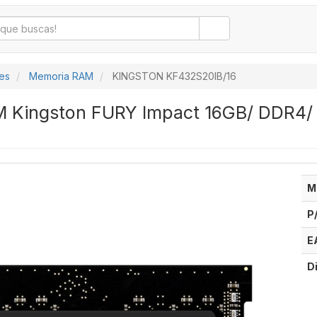
es
Memoria RAM
KINGSTON KF432S20IB/16
 Kingston FURY Impact 16GB/ DDR4/
M
P
E
D