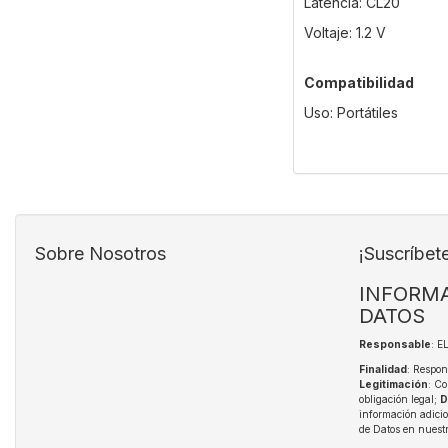
Latencia: CL20
Voltaje: 1.2 V
Compatibilidad
Uso: Portátiles
Sobre Nosotros
¡Suscríbet
INFORMA
DATOS
Responsable
: 
Finalidad
: Respon
Legitimación
: Co
obligación legal;
D
información adici
de Datos en nuest