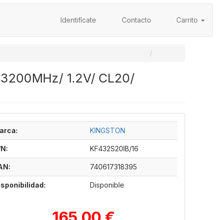
Identifícate
Contacto
Carrito
 3200MHz/ 1.2V/ CL20/
arca:
KINGSTON
/N:
KF432S20IB/16
AN:
740617318395
isponibilidad:
Disponible
165,00 €