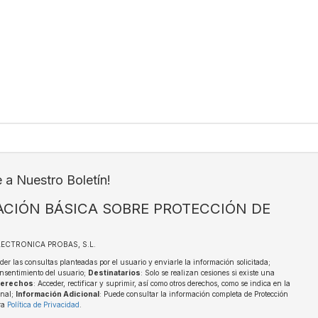
e a Nuestro Boletín!
CIÓN BÁSICA SOBRE PROTECCIÓN DE
ELECTRONICA PROBAS, S.L.
der las consultas planteadas por el usuario y enviarle la información solicitada;
nsentimiento del usuario;
Destinatarios
: Solo se realizan cesiones si existe una
erechos
: Acceder, rectificar y suprimir, así como otros derechos, como se indica en la
onal;
Información Adicional
: Puede consultar la información completa de Protección
ra
Política de Privacidad
.