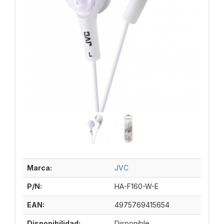
Marca:
JVC
P/N:
HA-F160-W-E
EAN:
4975769415654
Disponibilidad:
Disponible