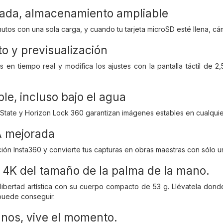
rada, almacenamiento ampliable
utos con una sola carga, y cuando tu tarjeta microSD esté llena, c
o y previsualización
es en tiempo real y modifica los ajustes con la pantalla táctil d
le, incluso bajo el agua
wState y Horizon Lock 360 garantizan imágenes estables en cualquier 
A mejorada
ción Insta360 y convierte tus capturas en obras maestras con sólo u
 4K del tamaño de la palma de la mano.
l libertad artística con su cuerpo compacto de 53 g. Llévatela do
puede conseguir.
anos, vive el momento.