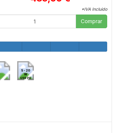
*IVA Incluido
Comprar
5 - 20
W
USB PD