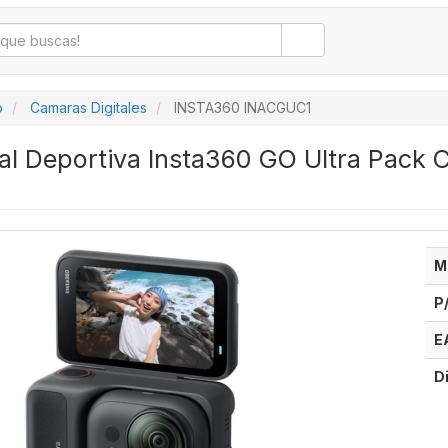
o
Camaras Digitales
INSTA360 INACGUC1
al Deportiva Insta360 GO Ultra Pack C
M
P
E
D