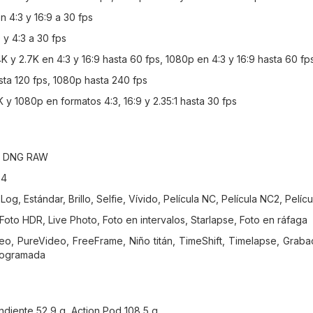
n 4:3 y 16:9 a 30 fps
 y 4:3 a 30 fps
K y 2.7K en 4:3 y 16:9 hasta 60 fps, 1080p en 4:3 y 16:9 hasta 60 fp
sta 120 fps, 1080p hasta 240 fps
 y 1080p en formatos 4:3, 16:9 y 2.35:1 hasta 30 fps
G, DNG RAW
P4
-Log, Estándar, Brillo, Selfie, Vívido, Película NC, Película NC2, Pelíc
Foto HDR, Live Photo, Foto en intervalos, Starlapse, Foto en ráfaga
o, PureVideo, FreeFrame, Niño titán, TimeShift, Timelapse, Graba
programada
diente 52,9 g, Action Pod 108,5 g