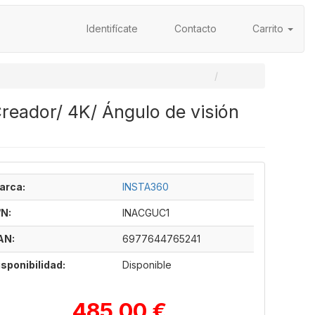
Identifícate
Contacto
Carrito
reador/ 4K/ Ángulo de visión
arca:
INSTA360
/N:
INACGUC1
AN:
6977644765241
isponibilidad:
Disponible
485,00 €