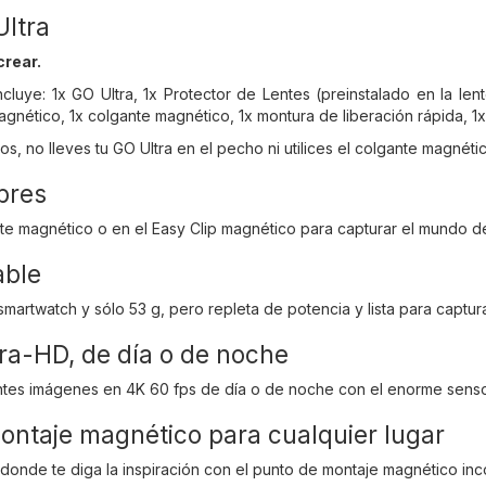
Ultra
crear.
cluye: 1x GO Ultra, 1x Protector de Lentes (preinstalado en la le
agnético, 1x colgante magnético, 1x montura de liberación rápida, 1x 
os, no lleves tu GO Ultra en el pecho ni utilices el colgante magné
bres
te magnético o en el Easy Clip magnético para capturar el mundo de
able
martwatch y sólo 53 g, pero repleta de potencia y lista para captur
ra-HD, de día o de noche
tes imágenes en 4K 60 fps de día o de noche con el enorme sensor 
ontaje magnético para cualquier lugar
 donde te diga la inspiración con el punto de montaje magnético in