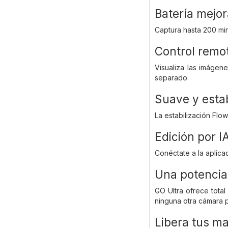
Batería mejo
Captura hasta 200 min
Control remot
Visualiza las imágen
separado.
Suave y estab
La estabilización Flo
Edición por I
Conéctate a la aplica
Una potencia
GO Ultra ofrece tota
ninguna otra cámara 
Libera tus m