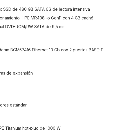
2 x SSD de 480 GB SATA 6G de lectura intensiva
cenamiento: HPE MR408i-o Gen11 con 4 GB caché
onal DVD-ROM/RW SATA de 9,5 mm
dcom BCM57416 Ethernet 10 Gb con 2 puertos BASE-T
uras de expansión
adores estándar
HPE Titanium hot-plug de 1000 W