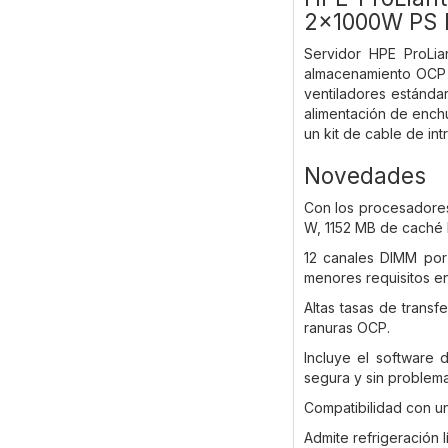
2x1000W PS 
Servidor HPE ProLi
almacenamiento OCP 
ventiladores estánd
alimentación de ench
un kit de cable de in
Novedades
Con los procesadores
W, 1152 MB de caché
12 canales DIMM por
menores requisitos e
Altas tasas de trans
ranuras OCP.
Incluye el software 
segura y sin problema
Compatibilidad con u
Admite refrigeración l