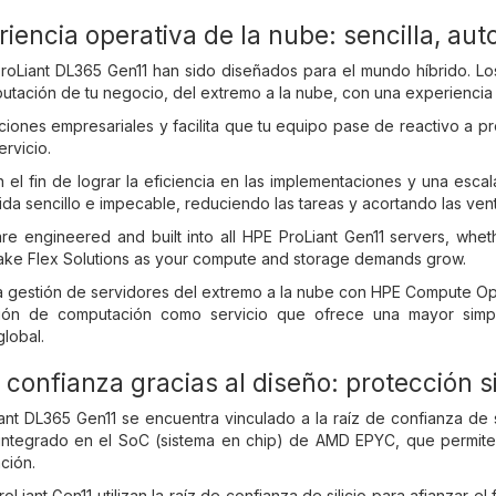
eriencia operativa de la nube: sencilla, au
roLiant DL365 Gen11 han sido diseñados para el mundo híbrido. Los
utación de tu negocio, del extremo a la nube, con una experiencia 
iones empresariales y facilita que tu equipo pase de reactivo a pr
rvicio.
 el fin de lograr la eficiencia en las implementaciones y una escal
vida sencillo e impecable, reduciendo las tareas y acortando las ve
e engineered and built into all HPE ProLiant Gen11 servers, whe
ake Flex Solutions as your compute and storage demands grow.
 la gestión de servidores del extremo a la nube con HPE Comput
ión de computación como servicio que ofrece una mayor simpli
global.
 confianza gracias al diseño: protección
iant DL365 Gen11 se encuentra vinculado a la raíz de confianza de
ntegrado en el SoC (sistema en chip) de AMD EPYC, que permite g
ación.
oLiant Gen11 utilizan la raíz de confianza de silicio para afianzar 