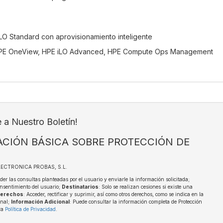
LO Standard con aprovisionamiento inteligente
 HPE OneView, HPE iLO Advanced, HPE Compute Ops Management
e a Nuestro Boletín!
CIÓN BÁSICA SOBRE PROTECCIÓN DE
ELECTRONICA PROBAS, S.L.
der las consultas planteadas por el usuario y enviarle la información solicitada;
nsentimiento del usuario;
Destinatarios
: Solo se realizan cesiones si existe una
erechos
: Acceder, rectificar y suprimir, así como otros derechos, como se indica en la
onal;
Información Adicional
: Puede consultar la información completa de Protección
ra
Política de Privacidad
.