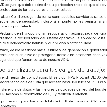
D seguro que debe coincidir a la perfección antes de que el servid
 protección de los servidores en buen estado.
roLiant Gen11 protegen de forma continuada los servidores sanos 
roblemas de seguridad, incluso si el punto no les permite arranc
nstalados por defecto.
ProLiant Gen11 proporcionan recuperación automatizada de una i
cilitando la recuperación del sistema operativo, la aplicación y l
a su funcionamiento habitual y que vuelva a estar en línea.
oftware, desde la fábrica hasta la nube y de generación a generaci
ntal con el objetivo de protegerte frente a las amenazas cada ve
eguridad que forman parte de nuestro ADN.
ersonalizado para tus cargas de trabajo: 
rendimiento de computación. El servidor HPE ProLiant DL365 G
adora tecnología de 5 nm que admiten hasta 160 núcleos, 400 W y
ransferencia de datos y las mejores velocidades de red del bus d
P, mejoran el rendimiento de E/S y reducen la latencia.
 procesador para hasta un total de 6 TB de memoria DDR5 con
nergéticos.