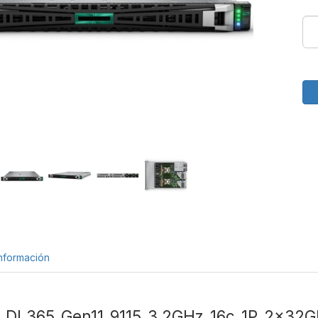
nformación
t DL365 Gen11 9115 3.2GHz 16c 1P 2x32