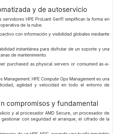
tomatizada y de autoservicio
 servidores HPE ProLiant Gen11 simplifican la forma en
operativa de la nube.
oactivo con información y visibilidad globales mediante
abilidad instantánea para disfrutar de un soporte y una
ntanas de mantenimiento.
ther purchased as physical servers or consumed as-a-
e Ops Management. HPE Compute Ops Management es una
cidad, agilidad y velocidad en todo el entorno de
 sin compromisos y fundamental
 silicio y al procesador AMD Secure, un procesador de
estionar con seguridad el arranque, el cifrado de la
el firmware de un HPE ASIC, creando una huella inmutable