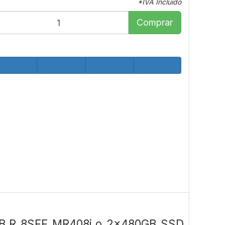
*IVA Incluido
Comprar
GB‑R 8SFF MR408i‑o 2x480GB SSD