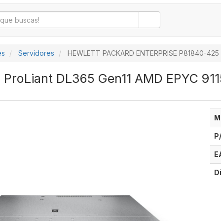
es
Servidores
HEWLETT PACKARD ENTERPRISE P81840-425
E ProLiant DL365 Gen11 AMD EPYC 91
M
P
E
D