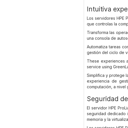
Intuitiva exp
Los servidores HPE P
que controlas la comp
Transforma las operac
una consola de autose
Automatiza tareas con
gestión del ciclo de 
These experiences ar
service using GreenL
Simplifica y protege
experiencia de gest
computación, a nivel 
Seguridad de
El servidor HPE ProL
seguridad dedicado i
memoria y la virtualiz
Los servidores HPE Pr