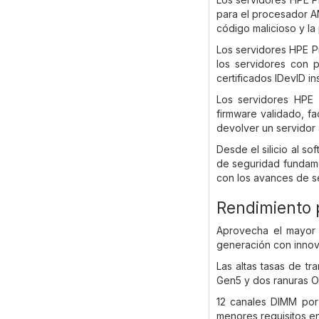
para el procesador AM
código malicioso y la
Los servidores HPE P
los servidores con p
certificados IDevID i
Los servidores HPE 
firmware validado, fa
devolver un servidor 
Desde el silicio al s
de seguridad fundame
con los avances de s
Rendimiento p
Aprovecha el mayor 
generación con innov
Las altas tasas de t
Gen5 y dos ranuras OC
12 canales DIMM por
menores requisitos e