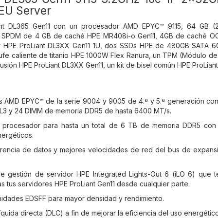
EU Server
ant DL365 Gen11 con un procesador AMD EPYC™ 9115, 64 GB (
SPDM de 4 GB de caché HPE MR408i-o Gen11, 4GB de caché OCP 
ar HPE ProLiant DL3XX Gen11 1U, dos SSDs HPE de 480GB SATA 6G
ufe caliente de titanio HPE 1000W Flex Ranura, un TPM (Módulo de 
trusión HPE ProLiant DL3XX Gen11, un kit de bisel común HPE ProLiant
 AMD EPYC™ de la serie 9004 y 9005 de 4.ª y 5.ª generación con
 L3 y 24 DIMM de memoria DDR5 de hasta 6400 MT/s.
 procesador para hasta un total de 6 TB de memoria DDR5 con
nergéticos.
ferencia de datos y mejores velocidades de red del bus de expans
de gestión de servidor HPE Integrated Lights-Out 6 (iLO 6) que te
s tus servidores HPE ProLiant Gen11 desde cualquier parte.
nidades EDSFF para mayor densidad y rendimiento.
íquida directa (DLC) a fin de mejorar la eficiencia del uso energétic