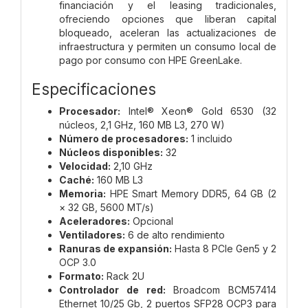
financiación y el leasing tradicionales,
ofreciendo opciones que liberan capital
bloqueado, aceleran las actualizaciones de
infraestructura y permiten un consumo local de
pago por consumo con HPE GreenLake.
Especificaciones
Procesador:
Intel® Xeon® Gold 6530 (32
núcleos, 2,1 GHz, 160 MB L3, 270 W)
Número de procesadores:
1 incluido
Núcleos disponibles:
32
Velocidad:
2,10 GHz
Caché:
160 MB L3
Memoria:
HPE Smart Memory DDR5, 64 GB (2
× 32 GB, 5600 MT/s)
Aceleradores:
Opcional
Ventiladores:
6 de alto rendimiento
Ranuras de expansión:
Hasta 8 PCIe Gen5 y 2
OCP 3.0
Formato:
Rack 2U
Controlador de red:
Broadcom BCM57414
Ethernet 10/25 Gb, 2 puertos SFP28 OCP3 para