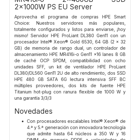
2x1000W PS EU Server
Aprovecha el programa de compras HPE Smart
Choice: Nuestros servidores más populares,
totalmente configurados y listos para enviarse, ¡hoy
mismo! Servidor HPE ProLiant DL380 Gen11 con un
procesador Intel® Xeon® Gold 6530, 64 GB (2 x 32
GB) de memoria de rango dual, un controlador de
almacenamiento HPE MR416i-o Gen11 x16 lanes 8 GB
de caché OCP SPDM, compatibilidad con ocho
unidades SFF, un kit de ventilador HPE ProLiant
DL380/DL560 Gen11 2U de alto rendimiento, dos SSD
HPE 480 GB SATA 6G lectura intensiva SFF BC
múltiples proveedores, dos kits de fuente HPE
Titanium hot-plug con ranura flexible de 1000 W y
una garantía 3/3/3
Novedades
Con procesadores escalables Intel® Xeon® de
4.ª y 5.ª generación con innovadora tecnología
que admite hasta 64 núcleos a 350 W y 16
DIMM de memoria DDR5 a velocidades de