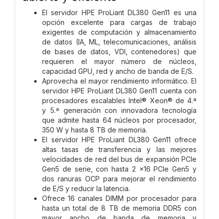
El servidor HPE ProLiant DL380 Gen11 es una
opción excelente para cargas de trabajo
exigentes de computación y almacenamiento
de datos (IA, ML, telecomunicaciones, análisis
de bases de datos, VDI, contenedores) que
requieren el mayor número de núcleos,
capacidad GPU, red y ancho de banda de E/S.
Aprovecha el mayor rendimiento informático. El
servidor HPE ProLiant DL380 Gen11 cuenta con
procesadores escalables Intel® Xeon® de 4.ª
y 5.ª generación con innovadora tecnología
que admite hasta 64 núcleos por procesador,
350 W y hasta 8 TB de memoria.
El servidor HPE ProLiant DL380 Gen11 ofrece
altas tasas de transferencia y las mejores
velocidades de red del bus de expansión PCIe
Gen5 de serie, con hasta 2 x16 PCIe Gen5 y
dos ranuras OCP para mejorar el rendimiento
de E/S y reducir la latencia.
Ofrece 16 canales DIMM por procesador para
hasta un total de 8 TB de memoria DDR5 con
mayor ancho de banda de memoria y