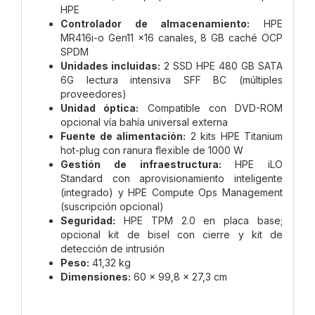
HPE
Controlador de almacenamiento:
HPE
MR416i-o Gen11 x16 canales, 8 GB caché OCP
SPDM
Unidades incluidas:
2 SSD HPE 480 GB SATA
6G lectura intensiva SFF BC (múltiples
proveedores)
Unidad óptica:
Compatible con DVD-ROM
opcional vía bahía universal externa
Fuente de alimentación:
2 kits HPE Titanium
hot-plug con ranura flexible de 1000 W
Gestión de infraestructura:
HPE iLO
Standard con aprovisionamiento inteligente
(integrado) y HPE Compute Ops Management
(suscripción opcional)
Seguridad:
HPE TPM 2.0 en placa base;
opcional kit de bisel con cierre y kit de
detección de intrusión
Peso:
41,32 kg
Dimensiones:
60 × 99,8 × 27,3 cm