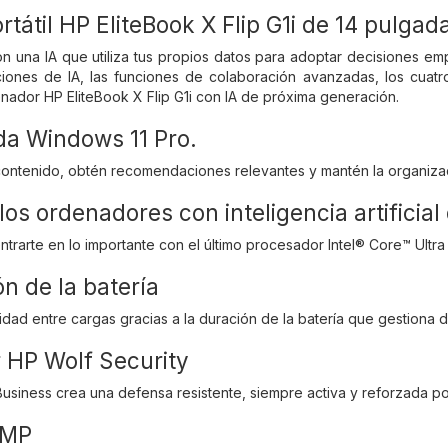
tátil HP EliteBook X Flip G1i de 14 pulgad
on una IA que utiliza tus propios datos para adoptar decisiones e
ciones de IA, las funciones de colaboración avanzadas, los cuatr
nador HP EliteBook X Flip G1i con IA de próxima generación.
a Windows 11 Pro.
ontenido, obtén recomendaciones relevantes y mantén la organizac
 los ordenadores con inteligencia artificia
ntrarte en lo importante con el último procesador Intel® Core™ Ultr
n de la batería
idad entre cargas gracias a la duración de la batería que gestiona d
r HP Wolf Security
Business crea una defensa resistente, siempre activa y reforzada p
 MP