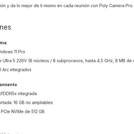
ón y da lo mejor de ti mismo en cada reunión con Poly Camera Pro.
ones
ema
indows 11 Pro
e Ultra 5 226V (8 núcleos / 8 subprocesos, hasta 4,5 GHz, 8 MB de
el Arc integrados
amiento
LPDDR5x integrada
tada: 16 GB no ampliables
 PCIe NVMe de 512 GB