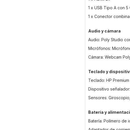
1 x USB Tipo A con 5
1 x Conector combina
Audio y cámara
Audio: Poly Studio c
Micrófonos: Micrófono
Cámara: Webcam Pol
Teclado y dispositi
Teclado: HP Premium r
Dispositivo señalador
Sensores: Giroscopio,
Batería y alimentac
Batería: Polímero de i
Adaptador de corrie