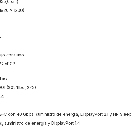
(35,6 cm)
1920 x 1200)
o
ajo consumo
0% sRGB
rtos
E201 (802.11be, 2x2)
.4
B-C con 40 Gbps, suministro de energía, DisplayPort 2.1 y HP Slee
, suministro de energía y DisplayPort 1.4