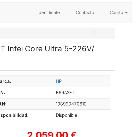
Identifícate
Contacto
Carrito
ET Intel Core Ultra 5-226V/
arca:
HP
/N:
B69A2ET
AN:
198990470610
isponibilidad:
Disponible
2.059,00 €