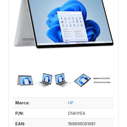
Marca:
HP
P/N:
D14HYEA
EAN:
199896061681