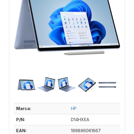
Marca:
HP
P/N:
D14HXEA
EAN:
199896061667