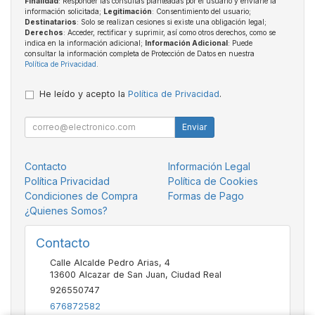
Finalidad
: Responder las consultas planteadas por el usuario y enviarle la
información solicitada;
Legitimación
: Consentimiento del usuario;
Destinatarios
: Solo se realizan cesiones si existe una obligación legal;
Derechos
: Acceder, rectificar y suprimir, así como otros derechos, como se
indica en la información adicional;
Información Adicional
: Puede
consultar la información completa de Protección de Datos en nuestra
Política de Privacidad
.
He leído y acepto la
Política de Privacidad
.
Enviar
Contacto
Información Legal
Política Privacidad
Política de Cookies
Condiciones de Compra
Formas de Pago
¿Quienes Somos?
Contacto
Calle Alcalde Pedro Arias, 4
13600
Alcazar de San Juan
,
Ciudad Real
926550747
676872582