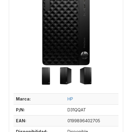
Marca:
HP
P/N:
D31QQAT
EAN:
0199896402705
Disponibilidad:
Disponible