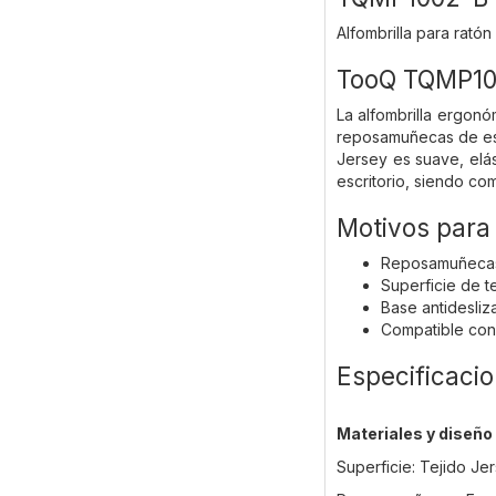
Alfombrilla para rat
TooQ TQMP100
La alfombrilla ergon
reposamuñecas de esp
Jersey es suave, elás
escritorio, siendo co
Motivos para
Reposamuñecas 
Superficie de t
Base antidesliz
Compatible con
Especificaci
Materiales y diseño
Superficie: Tejido Jer