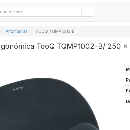
Alfombrillas
TOOQ TQMP1002-B
 Ergonómica TooQ TQMP1002-B/ 250 
M
P
E
D