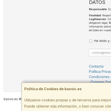
DATOS
Responsable
: 
Finalidad
: Respon
Legitimación
: Co
obligación legal;
D
información adici
de Datos en nuest
He leído y
Contacto
Política Priva
Condiciones
¿Quienes So
Política de Cookies de basvic.es
basvic.es © 2026
Utilizamos cookies propias y de terceros para mejora
Puede obtener más información, o bien conocer cóm