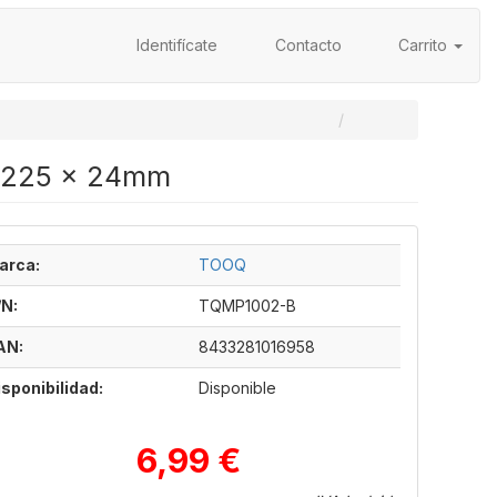
Identifícate
Contacto
Carrito
x 225 x 24mm
arca:
TOOQ
/N:
TQMP1002-B
AN:
8433281016958
isponibilidad:
Disponible
6,99 €