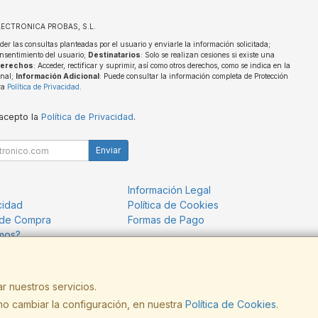
ELECTRONICA PROBAS, S.L.
der las consultas planteadas por el usuario y enviarle la información solicitada;
nsentimiento del usuario;
Destinatarios
: Solo se realizan cesiones si existe una
erechos
: Acceder, rectificar y suprimir, así como otros derechos, como se indica en la
onal;
Información Adicional
: Puede consultar la información completa de Protección
ra
Política de Privacidad
.
 acepto la
Política de Privacidad
.
Enviar
Información Legal
cidad
Política de Cookies
 de Compra
Formas de Pago
mos?
r nuestros servicios.
o cambiar la configuración, en nuestra
Política de Cookies
.
, , , , España. - C.I.F.: B13209440 - Tfno: