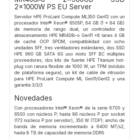
2x1000W PS EU Server
Servidor HPE ProLiant Compute ML350 Gen12 con un
procesador Intel® Xeon® 6505P, 64 GB (1 x 64 GB)
de memoria de rango dual, un controlador de
almacenamiento HPE MR408i-o Gen11 x8 lanes 4 GB
de caché OCP SPDM, compatibilidad con ocho
unidades SFF, tres ventiladores estándares, dos SSD
HPE 960 GB SATA 6G uso mixto SFF BC múltiples
proveedores, dos kits de fuente HPE Titanium hot-
plug con ranura flexible de 1000 W, un TPM (módulo
de plataforma segura), un kit de cable de intrusión
para HPE ProLiant Compute ML Gen11/Gen12 y una
garantía 3/3/3
Novedades
Con procesadores Intel® Xeon® de la serie 6700 y
6500 con núcleos P; hasta 86 núcleos P por socket
(172 núcleos P por servidor), 350 W (TDP); ancho de
banda de memoria incrementado a 6400 MT/s2,
hasta 8 TB de capacidad de memoria DDR5