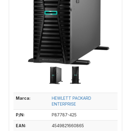
Marca:
HEWLETT PACKARD
ENTERPRISE
P/N:
P87787-425
EAN:
4549821660865