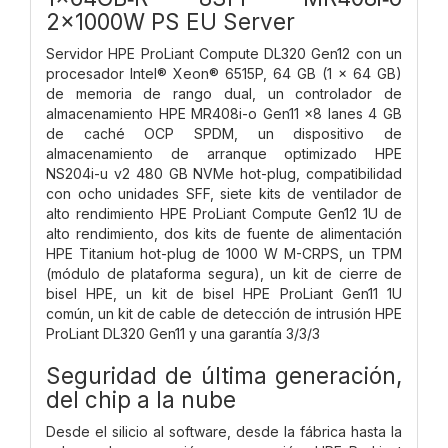
2x1000W PS EU Server
Servidor HPE ProLiant Compute DL320 Gen12 con un
procesador Intel® Xeon® 6515P, 64 GB (1 x 64 GB)
de memoria de rango dual, un controlador de
almacenamiento HPE MR408i-o Gen11 x8 lanes 4 GB
de caché OCP SPDM, un dispositivo de
almacenamiento de arranque optimizado HPE
NS204i-u v2 480 GB NVMe hot-plug, compatibilidad
con ocho unidades SFF, siete kits de ventilador de
alto rendimiento HPE ProLiant Compute Gen12 1U de
alto rendimiento, dos kits de fuente de alimentación
HPE Titanium hot-plug de 1000 W M-CRPS, un TPM
(módulo de plataforma segura), un kit de cierre de
bisel HPE, un kit de bisel HPE ProLiant Gen11 1U
común, un kit de cable de detección de intrusión HPE
ProLiant DL320 Gen11 y una garantía 3/3/3
Seguridad de última generación,
del chip a la nube
Desde el silicio al software, desde la fábrica hasta la