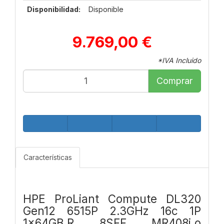
Disponibilidad:
Disponible
9.769,00 €
*IVA Incluido
Comprar
Características
HPE ProLiant Compute DL320
Gen12 6515P 2.3GHz 16c 1P
1x64GB‑R 8SFF MR408i‑o