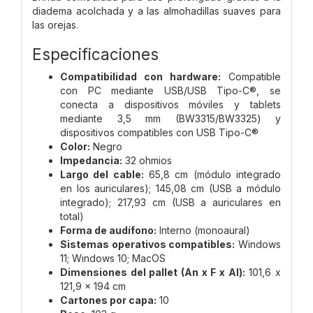
diadema acolchada y a las almohadillas suaves para
las orejas.
Especificaciones
Compatibilidad con hardware:
Compatible
con PC mediante USB/USB Tipo-C®, se
conecta a dispositivos móviles y tablets
mediante 3,5 mm (BW3315/BW3325) y
dispositivos compatibles con USB Tipo-C®
Color:
Negro
Impedancia:
32 ohmios
Largo del cable:
65,8 cm (módulo integrado
en los auriculares); 145,08 cm (USB a módulo
integrado); 217,93 cm (USB a auriculares en
total)
Forma de audífono:
Interno (monoaural)
Sistemas operativos compatibles:
Windows
11; Windows 10; MacOS
Dimensiones del pallet (An x F x Al):
101,6 x
121,9 x 194 cm
Cartones por capa:
10