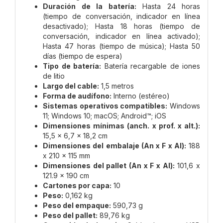
Duración de la batería:
Hasta 24 horas
(tiempo de conversación, indicador en línea
desactivado); Hasta 18 horas (tiempo de
conversación, indicador en línea activado);
Hasta 47 horas (tiempo de música); Hasta 50
días (tiempo de espera)
Tipo de batería:
Batería recargable de iones
de litio
Largo del cable:
1,5 metros
Forma de audífono:
Interno (estéreo)
Sistemas operativos compatibles:
Windows
11; Windows 10; macOS; Android™; iOS
Dimensiones mínimas (anch. x prof. x alt.):
15,5 x 6,7 x 18,2 cm
Dimensiones del embalaje (An x F x Al):
188
x 210 x 115 mm
Dimensiones del pallet (An x F x Al):
101,6 x
121.9 x 190 cm
Cartones por capa:
10
Peso:
0,162 kg
Peso del empaque:
590,73 g
Peso del pallet:
89,76 kg