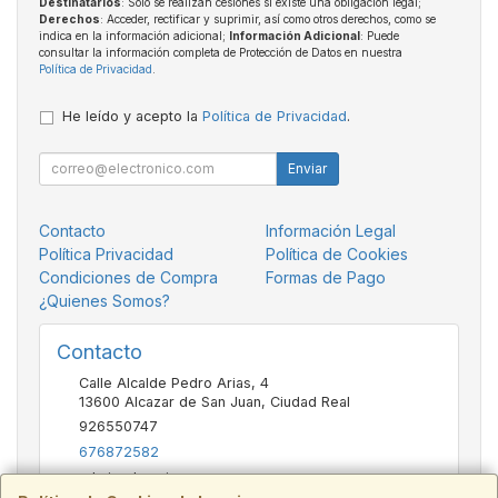
Destinatarios
: Solo se realizan cesiones si existe una obligación legal;
Derechos
: Acceder, rectificar y suprimir, así como otros derechos, como se
indica en la información adicional;
Información Adicional
: Puede
consultar la información completa de Protección de Datos en nuestra
Política de Privacidad
.
He leído y acepto la
Política de Privacidad
.
Enviar
Contacto
Información Legal
Política Privacidad
Política de Cookies
Condiciones de Compra
Formas de Pago
¿Quienes Somos?
Contacto
Calle Alcalde Pedro Arias, 4
13600
Alcazar de San Juan
,
Ciudad Real
926550747
676872582
admin@basvic.es