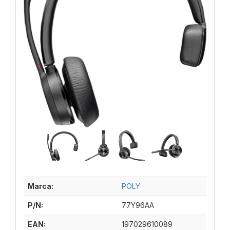
Marca:
POLY
P/N:
77Y96AA
EAN:
197029610089